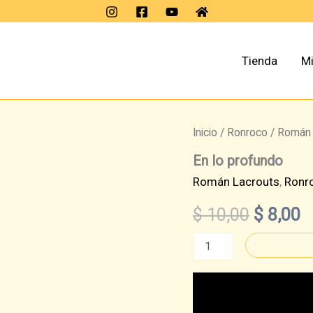
Tienda
Mi
Inicio
/
Ronroco
/
Román 
En lo profundo
Román Lacrouts
,
Ronr
El
E
$
10,00
$
8,00
precio
p
En
lo
profundo
original
a
cantidad
era:
e