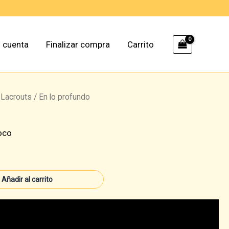
 cuenta
Finalizar compra
Carrito
Lacrouts
/ En lo profundo
oco
l
recio
Añadir al carrito
ctual
s: