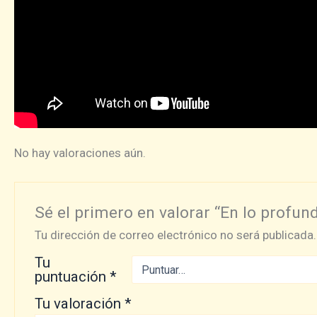
No hay valoraciones aún.
Sé el primero en valorar “En lo profun
Tu dirección de correo electrónico no será publicada.
Tu
puntuación
*
Tu valoración
*